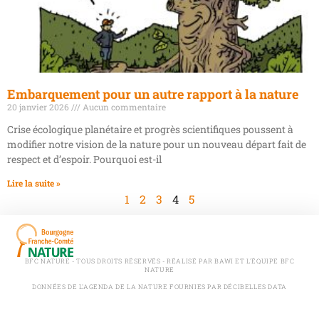
Embarquement pour un autre rapport à la nature
20 janvier 2026
Aucun commentaire
Crise écologique planétaire et progrès scientifiques poussent à
modifier notre vision de la nature pour un nouveau départ fait de
respect et d’espoir. Pourquoi est-il
Lire la suite »
1
2
3
4
5
BFC NATURE - TOUS DROITS RÉSERVÉS - RÉALISÉ PAR BAWI ET L'ÉQUIPE BFC
NATURE
DONNÉES DE L'AGENDA DE LA NATURE FOURNIES PAR DÉCIBELLES DATA