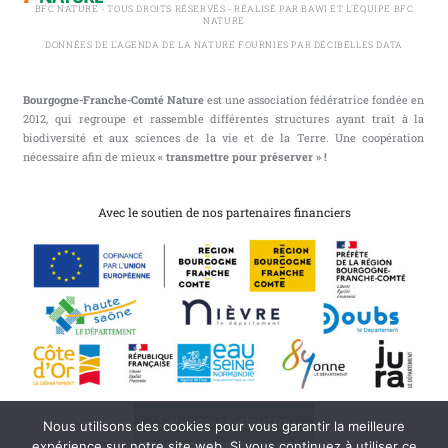
BFC NATURE - TOUS DROITS RÉSERVÉS - RÉALISÉ PAR BAWI ET L'ÉQUIPE BFC
NATURE
DONNÉES DE L'AGENDA DE LA NATURE FOURNIES PAR DÉCIBELLES DATA
Bourgogne-Franche-Comté Nature
est une association fédératrice fondée en
2012, qui regroupe et rassemble différentes structures ayant trait à la
biodiversité et aux sciences de la vie et de la Terre. Une coopération
nécessaire afin de mieux
« transmettre pour préserver » !
Avec le soutien de nos partenaires financiers
S'abonner à l'infolettre
Nous utilisons des cookies pour vous garantir la meilleure
expérience sur notre site web. Si vous continuez à utiliser ce