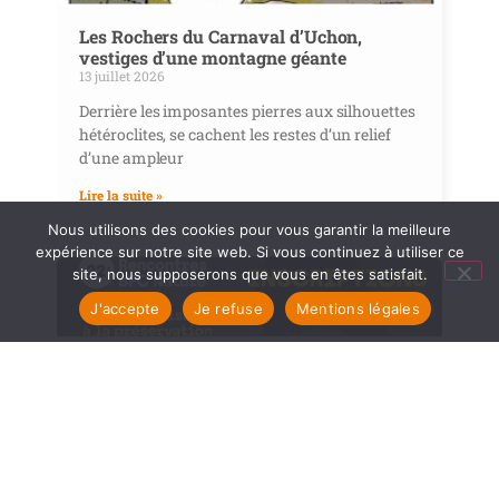
Les Rochers du Carnaval d’Uchon,
vestiges d’une montagne géante
13 juillet 2026
Derrière les imposantes pierres aux silhouettes
hétéroclites, se cachent les restes d’un relief
d’une ampleur
Lire la suite »
Nous utilisons des cookies pour vous garantir la meilleure
expérience sur notre site web. Si vous continuez à utiliser ce
site, nous supposerons que vous en êtes satisfait.
J'accepte
Je refuse
Mentions légales
22e Rencontres BFC Nature, les