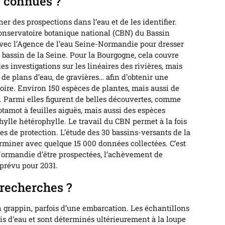
n connues ?
er des prospections dans l’eau et de les identifier.
Conservatoire botanique national (CBN) du Bassin
vec l’Agence de l’eau Seine-Normandie pour dresser
 bassin de la Seine. Pour la Bourgogne, cela couvre
s investigations sur les linéaires des rivières, mais
 de plans d’eau, de gravières… afin d’obtenir une
oire. Environ 150 espèces de plantes, mais aussi de
 Parmi elles figurent de belles découvertes, comme
otamot à feuilles aiguës, mais aussi des espèces
lle hétérophylle. Le travail du CBN permet à la fois
es de protection. L’étude des 30 bassins-versants de la
terminer avec quelque 15 000 données collectées. C’est
 Normandie d’être prospectées, l’achèvement de
 prévu pour 2031.
recherches ?
un grappin, parfois d’une embarcation. Les échantillons
s d’eau et sont déterminés ultérieurement à la loupe