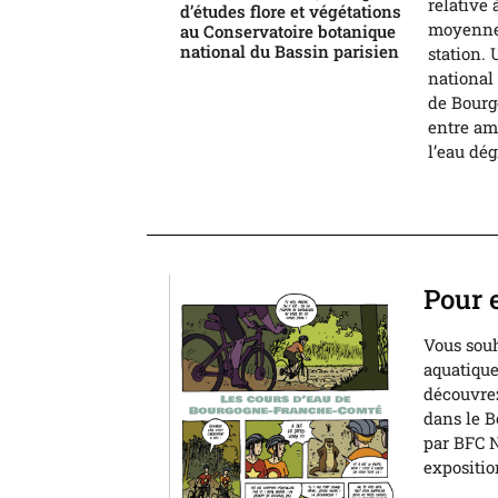
relative 
d’études flore et végétations
moyenne d
au Conservatoire botanique
national du Bassin parisien
station. 
national 
de Bourg
entre amo
l’eau dé
Pour 
Vous souh
aquatique
découvrez
dans le B
par BFC N
expositio