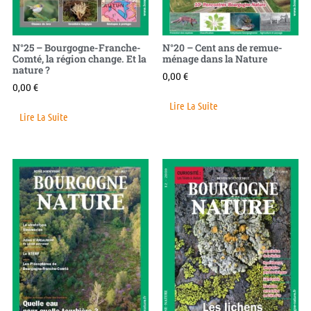
N°25 – Bourgogne-Franche-
N°20 – Cent ans de remue-
Comté, la région change. Et la
ménage dans la Nature
nature ?
0,00
€
0,00
€
Lire La Suite
Lire La Suite