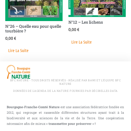
N°12 – Les lichens
N°26 – Quelle eau pour quelle
0,00
€
tourbière ?
0,00
€
Lire La Suite
Lire La Suite
BFC NATURE - TOUS DROITS RÉSERVÉS - RÉALISÉ PAR BAWI ET L'ÉQUIPE BFC
NATURE
DONNÉES DE L'AGENDA DE LA NATURE FOURNIES PAR DÉCIBELLES DATA
Bourgogne-Franche-Comté Nature
est une association fédératrice fondée en
2012, qui regroupe et rassemble différentes structures ayant trait à la
biodiversité et aux sciences de la vie et de la Terre. Une coopération
nécessaire afin de mieux
« transmettre pour préserver » !