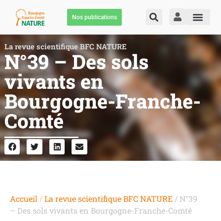
Nos publications
La revue scientifique BFC NATURE
N°39 – Des sols
vivants en
Bourgogne-Franche-
Comté
Accueil
/
La revue scientifique BFC NATURE
/ N°39
– Des sols vivants en Bourgogne-Franche-Comté