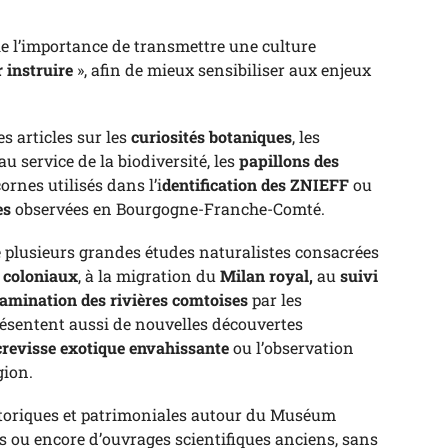
e l’importance de transmettre une culture
 instruire
», afin de mieux sensibiliser aux enjeux
 articles sur les
curiosités botaniques
, les
u service de la biodiversité, les
papillons des
cornes utilisés dans l’i
dentification des ZNIEFF
ou
es
observées en Bourgogne-Franche-Comté.
 plusieurs grandes études naturalistes consacrées
 coloniaux
, à la migration du
Milan royal,
au
suivi
amination des rivières comtoises
par les
résentent aussi de nouvelles découvertes
crevisse exotique envahissante
ou l’observation
gion.
toriques et patrimoniales autour du Muséum
s ou encore d’ouvrages scientifiques anciens, sans