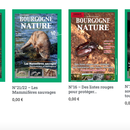
N°
N°16 – Des listes rouges
N°21/22 – Les
so
pour protéger…
Mammifères sauvages
to
0,00
€
0,00
€
0,