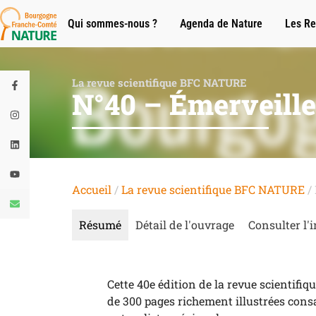
Qui sommes-nous ?
Agenda de Nature
Les Re
La revue scientifique BFC NATURE
N°40 – Émerveiller
Accueil
/
La revue scientifique BFC NATURE
/ 
Résumé
Détail de l'ouvrage
Consulter l'i
Cette 40e édition de la revue scientifiq
de 300 pages richement illustrées cons