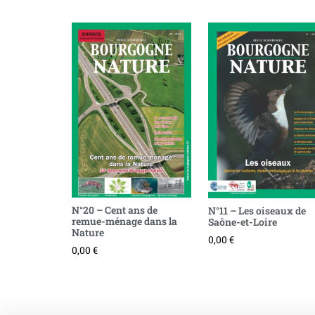
N°20 – Cent ans de
N°11 – Les oiseaux de
remue-ménage dans la
Saône-et-Loire
Nature
0,00
€
0,00
€