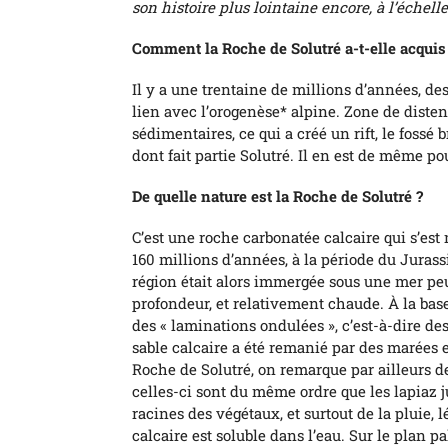
son histoire plus lointaine encore, à l’échell
Comment la Roche de Solutré a-t-elle acqui
Il y a une trentaine de millions d’années, d
lien avec l’orogenèse* alpine. Zone de diste
sédimentaires, ce qui a créé un rift, le fossé br
dont fait partie Solutré. Il en est de même p
De quelle nature est la Roche de Solutré ?
C’est une roche carbonatée calcaire qui s’est
160 millions d’années, à la période du Juras
région était alors immergée sous une mer pe
profondeur, et relativement chaude. À la bas
des « laminations ondulées », c’est-à-dire de
sable calcaire a été remanié par des marées
Roche de Solutré, on remarque par ailleurs de
celles-ci sont du même ordre que les lapiaz ju
racines des végétaux, et surtout de la pluie,
calcaire est soluble dans l’eau. Sur le plan p