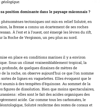
e géologique.
s sa position dominante dans le paysage mâconnais ?
es phénomènes tectoniques ont mis en relief Solutré, en
nsion, la Bresse a connu un écartement de ses roches
essan. À l’est et à l’ouest, ont émergé les lèvres du rift,
our la Roche de Vergisson, un peu plus au nord.
 mise en place en conditions marines il y a environ
sique. Sous un climat vraisemblablement tropical, la
u profonde, de quelques dizaines de mètres de
e de la roche, on observe aujourd’hui ce que l’on nomme
s sortes de lignes en vaguelettes. Elles évoquent que le
 et soumis à des tempêtes d’équinoxe. Au sommet de la
s figures de dissolution. Bien que moins spectaculaires,
rassiens : elles sont le fait des acides organiques des
 légèrement acide. Car comme tous les carbonates, le
aléontologique, Solutré renferme des restes de coraux et