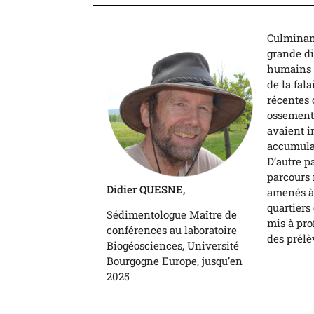
Culminant
grande di
humains d
de la fal
récentes 
ossements
avaient i
accumulat
D’autre pa
parcours 
Didier QUESNE,
amenés à 
quartiers
Sédimentologue Maître de
mis à pro
conférences au laboratoire
des prél
Biogéosciences, Université
Bourgogne Europe, jusqu’en
2025