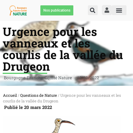
Nos publications
Urgence pour les
vanneaux et les
courlis de la vallée du
Drugeon
Bourgogne-Franche-Comté Nature
15/03/2022
Accueil
/
Questions de Nature
/ Urgence pour les vanneaux et les
courlis de la vallée du Drugeon
Publié le 20 mars 2022