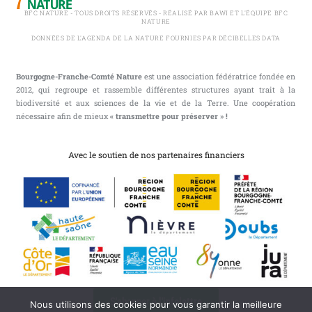
BFC NATURE - TOUS DROITS RÉSERVÉS - RÉALISÉ PAR BAWI ET L'ÉQUIPE BFC
NATURE
DONNÉES DE L'AGENDA DE LA NATURE FOURNIES PAR DÉCIBELLES DATA
Bourgogne-Franche-Comté Nature
est une association fédératrice fondée en
2012, qui regroupe et rassemble différentes structures ayant trait à la
biodiversité et aux sciences de la vie et de la Terre. Une coopération
nécessaire afin de mieux
« transmettre pour préserver » !
Avec le soutien de nos partenaires financiers
S'abonner à l'infolettre
Nous utilisons des cookies pour vous garantir la meilleure