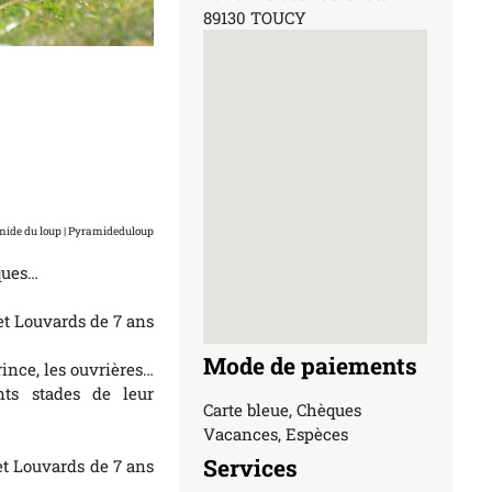
89130 TOUCY
amide du loup | Pyramideduloup
ques…
et Louvards de 7 ans
Mode de paiements
rince, les ouvrières…
nts stades de leur
Carte bleue, Chèques
Vacances, Espèces
Services
 et Louvards de 7 ans