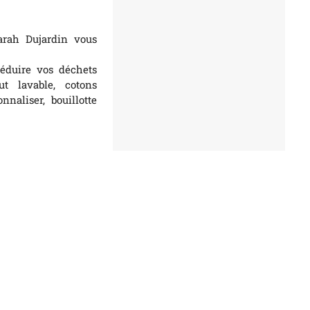
arah Dujardin vous
réduire vos déchets
ut lavable, cotons
naliser, bouillotte