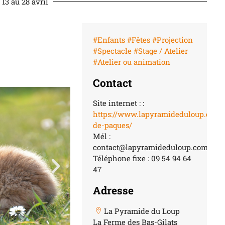
 13 au 28 avril
#Enfants
#Fêtes
#Projection
#Spectacle
#Stage / Atelier
#Atelier ou animation
Contact
Site internet : :
https://www.lapyramideduloup.com/
de-paques/
Mél :
contact@lapyramideduloup.com
Téléphone fixe : 09 54 94 64
47
Adresse
La Pyramide du Loup
La Ferme des Bas-Gilats