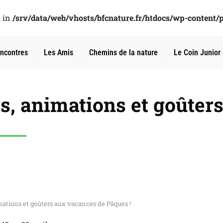
l in
/srv/data/web/vhosts/bfcnature.fr/htdocs/wp-content/
ncontres
Les Amis
Chemins de la nature
Le Coin Junior
ers, animations et goûte
imations et goûters aux vacances de Pâques !