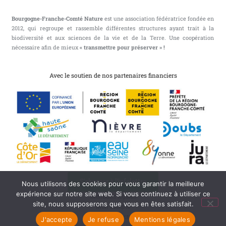
Bourgogne-Franche-Comté Nature
est une association fédératrice fondée en
2012, qui regroupe et rassemble différentes structures ayant trait à la
biodiversité et aux sciences de la vie et de la Terre. Une coopération
nécessaire afin de mieux
« transmettre pour préserver » !
Avec le soutien de nos partenaires financiers
S'abonner à l'infolettre
Nous utilisons des cookies pour vous garantir la meilleure
expérience sur notre site web. Si vous continuez à utiliser ce
Mentions légales
site, nous supposerons que vous en êtes satisfait.
Mon compte
Nous contacter
J'accepte
Je refuse
Mentions légales