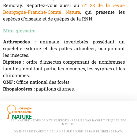
Remoray. Reportez-vous aussi au
n° 28 de la revue
Bourgogne-Franche-Comté Nature
, qui présente les
espèces d’oiseaux et de guêpes de la RNN.
Mini-glossaire
Arthropodes :
animaux invertébrés possédant un
squelette externe et des pattes articulées, comprenant
les insectes.
Diptères :
ordre d’insectes comprenant de nombreuses
familles, dont font partie les mouches, les syrphes et les
chironomes.
ONF :
Office national des forêts.
Rhopalocères :
papillons diurnes.
BFC NATURE - TOUS DROITS RÉSERVÉS - RÉALISÉ PAR BAWI ET L'ÉQUIPE BFC
NATURE
DONNÉES DE L'AGENDA DE LA NATURE FOURNIES PAR DÉCIBELLES DATA