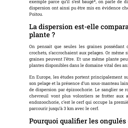
exemple parce qu’il s’est baugé*, on parle de d
dispersion ont ainsi pu être mis en évidence c
Poitou.
La dispersion est-elle comparab
plante ?
On pensait que seules les graines possédant 
crochets, s’accrochaient aux pelages. Or même si 
graines peuvent l’être. Et une même plante peu
plantes disponibles dans le domaine vital des a
En Europe, les études portent principalement sur 
son pelage et la présence d’un sous-manteau laine
de dispersion par épizoochorie. Le sanglier se ro
chevreuil vont plus volontiers se frotter aux 
endozoochorie, c’est le cerf qui occupe la premiè
parcourir jusqu’à 3 km avec le cerf.
Pourquoi qualifier les ongulés