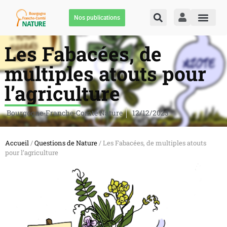
Nos publications
Les Fabacées, de
multiples atouts pour
l’agriculture
Bourgogne-Franche-Comté Nature
12/12/2023
Accueil
/
Questions de Nature
/ Les Fabacées, de multiples atouts
pour l’agriculture