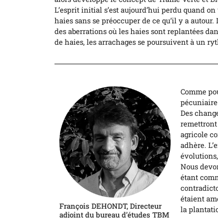
L’esprit initial s’est aujourd’hui perdu quand o
haies sans se préoccuper de ce qu’il y a autour. 
des aberrations où les haies sont replantées dan
de haies, les arrachages se poursuivent à un ry
Comme pour
pécuniaire
Des change
remettront
agricole co
adhère. L’
évolutions
Nous devon
étant commu
contradicto
étaient amo
François DEHONDT, Directeur
la plantat
adjoint du bureau d’études TBM