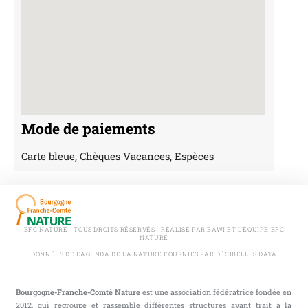
Mode de paiements
Carte bleue, Chèques Vacances, Espèces
BFC NATURE - TOUS DROITS RÉSERVÉS - RÉALISÉ PAR BAWI ET L'ÉQUIPE BFC
NATURE
DONNÉES DE L'AGENDA DE LA NATURE FOURNIES PAR DÉCIBELLES DATA
Bourgogne-Franche-Comté Nature
est une association fédératrice fondée en
2012, qui regroupe et rassemble différentes structures ayant trait à la