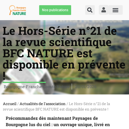
Nos publications
Le Hors-Série n°21 de
la revue scientifique
BFC NATURE est
disponible en prévente
!
Bourgogne-Franche-Comté Nature
20/01/2026
Accueil
/
Actualités de l'association
/ Le Hors-Série n°21 de la
revue scientifique BFC NATURE est disponible en prévente !
Précommandez dès maintenant Paysages de
Bourgogne lus du ciel : un ouvrage unique, livré en