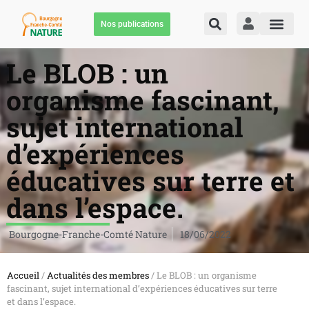
Nos publications
Le BLOB : un
organisme fascinant,
sujet international
d’expériences
éducatives sur terre et
dans l’espace.
Bourgogne-Franche-Comté Nature
18/06/2022
Accueil
/
Actualités des membres
/ Le BLOB : un organisme
fascinant, sujet international d’expériences éducatives sur terre
et dans l’espace.