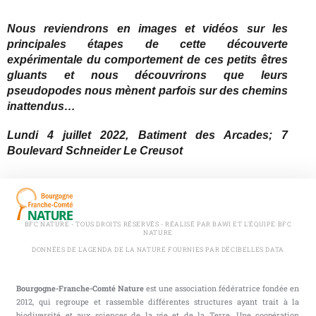
Nous reviendrons en images et vidéos sur les
principales étapes de cette découverte
expérimentale du comportement de ces petits êtres
gluants et nous découvrirons que leurs
pseudopodes nous mènent parfois sur des chemins
inattendus…
Lundi 4 juillet 2022, Batiment des Arcades; 7
Boulevard Schneider Le Creusot
BFC NATURE - TOUS DROITS RÉSERVÉS - RÉALISÉ PAR BAWI ET L'ÉQUIPE BFC
NATURE
DONNÉES DE L'AGENDA DE LA NATURE FOURNIES PAR DÉCIBELLES DATA
Bourgogne-Franche-Comté Nature
est une association fédératrice fondée en
2012, qui regroupe et rassemble différentes structures ayant trait à la
biodiversité et aux sciences de la vie et de la Terre. Une coopération