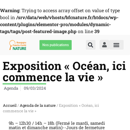
Warning
: Trying to access array offset on value of type
bool in
/srv/data/web/vhosts/bfcnature.fr/htdocs/wp-
content/plugins/elementor-pro/modules/dynamic-
tags/tags/post-featured-image.php
on line
39
Nos publications
Exposition « Océan, ici
commence la vie »
Agenda
09/03/2024
Accueil
/
Agenda de la nature
/ Exposition « Océan, ici
commence la vie »
9h – 12h30 / 14h – 18h (Fermé le mardi, samedi
matin et dimanche matin)--Jours de fermeture