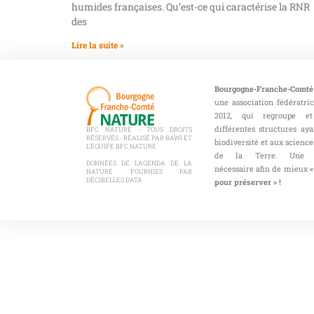
humides françaises. Qu’est-ce qui caractérise la RNR
des
Lire la suite »
Bourgogne-Franche-Comté
une association fédératri
2012, qui regroupe et
différentes structures aya
BFC NATURE - TOUS DROITS
RÉSERVÉS - RÉALISÉ PAR BAWI ET
biodiversité et aux sciences
L'ÉQUIPE BFC NATURE
de la Terre. Une co
DONNÉES DE L'AGENDA DE LA
nécessaire afin de mieux
«
NATURE FOURNIES PAR
DÉCIBELLES DATA
pour préserver » !