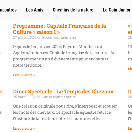
ncontres
Les Amis
Chemins de la nature
Le Coin Junior
Programme : Capitale Française de la
«
Culture « saison 1 »
e
27 mars 2024
Aucun commentaire
26
Depuis le 1er janvier 2024, Pays de Montbéliard
15
u
Agglomération est Capitale française de la culture. Au
ha
programme : un an d’événements pour enchanter
tr
notre territoire,
Li
Lire la suite »
e
Dîner Spectacle « Le Temps des Chevaux »
D
25 mars 2024
Aucun commentaire
25
Une création originale pour rire, s’interroger et écouter
Un
e
les mots des chevaux. Ce spectacle équestre retrace
le
l’histoire de la relation entre les hommes et les
l’
Lire la suite »
Li