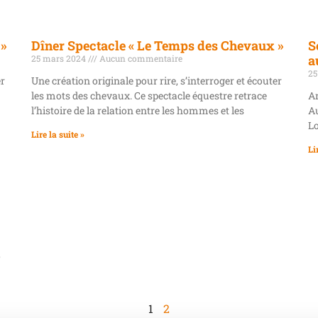
 »
Dîner Spectacle « Le Temps des Chevaux »
S
a
25 mars 2024
Aucun commentaire
25
er
Une création originale pour rire, s’interroger et écouter
les mots des chevaux. Ce spectacle équestre retrace
An
l’histoire de la relation entre les hommes et les
Au
Lo
Lire la suite »
Li
,
1
2