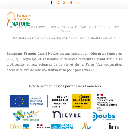
1
2
3
4
5
BFC NATURE - TOUS DROITS RÉSERVÉS - RÉALISÉ PAR BAWI ET L'ÉQUIPE BFC
NATURE
DONNÉES DE L'AGENDA DE LA NATURE FOURNIES PAR DÉCIBELLES DATA
Bourgogne-Franche-Comté Nature
est une association fédératrice fondée en
2012, qui regroupe et rassemble différentes structures ayant trait à la
biodiversité et aux sciences de la vie et de la Terre. Une coopération
nécessaire afin de mieux
« transmettre pour préserver » !
Avec le soutien de nos partenaires financiers