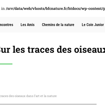
l in
/srv/data/web/vhosts/bfcnature.fr/htdocs/wp-content/
ncontres
Les Amis
Chemins de la nature
Le Coin Junior
r les traces des oiseaux 
races des oiseaux dans l’art et la nature