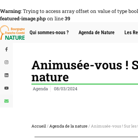
Warning
: Trying to access array offset on value of type boo
featured-image.php
on line
39
Qui sommes-nous ?
Agenda de Nature
Les Re
Animusée-vous ! Su
nature
Agenda
08/03/2024
Accueil
/
Agenda de la nature
/ Animusée-vous ! Sur les t