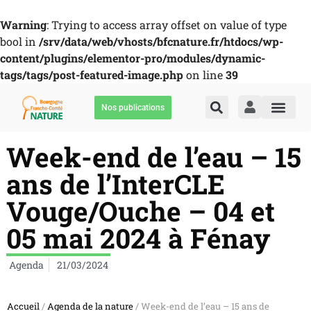
Warning
: Trying to access array offset on value of type
bool in
/srv/data/web/vhosts/bfcnature.fr/htdocs/wp-
content/plugins/elementor-pro/modules/dynamic-
tags/tags/post-featured-image.php
on line
39
Nos publications
Week-end de l’eau – 15
ans de l’InterCLE
Vouge/Ouche – 04 et
05 mai 2024 à Fénay
Agenda
21/03/2024
Accueil
/
Agenda de la nature
/ Week-end de l’eau – 15 ans de