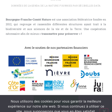
DONNÉES DE L'AGENDA DE LA NATURE FOURNIES PAR DÉCIBELLES DATA
Bourgogne-Franche-Comté Nature
est une association fédératrice fondée en
2012, qui regroupe et rassemble différentes structures ayant trait à la
biodiversité et aux sciences de la vie et de la Terre. Une coopération
nécessaire afin de mieux
« transmettre pour préserver » !
Avec le soutien de nos partenaires financiers
S'abonner à l'infolettre
Nous utilisons des cookies pour vous garantir la meilleure
expérience sur notre site web. Si vous continuez à utiliser ce
Mentions légales
site, nous supposerons que vous en êtes satisfait.