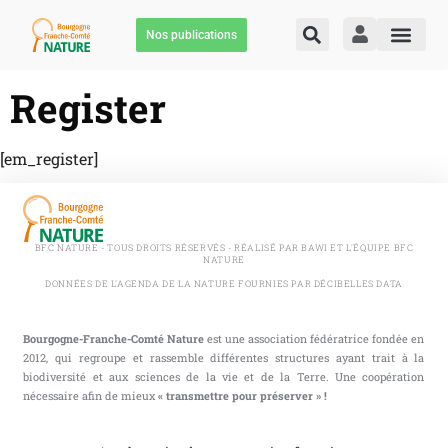
Nos publications
Register
[em_register]
BFC NATURE - TOUS DROITS RÉSERVÉS - RÉALISÉ PAR BAWI ET L'ÉQUIPE BFC
NATURE
DONNÉES DE L'AGENDA DE LA NATURE FOURNIES PAR DÉCIBELLES DATA
Bourgogne-Franche-Comté Nature
est une association fédératrice fondée en
2012, qui regroupe et rassemble différentes structures ayant trait à la
biodiversité et aux sciences de la vie et de la Terre. Une coopération
nécessaire afin de mieux
« transmettre pour préserver » !