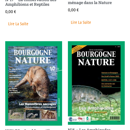
ménage dans la Nature
Amphibiens et Reptiles
0,00
€
0,00
€
Lire La Suite
Lire La Suite
N°6 – Les Amphipodes