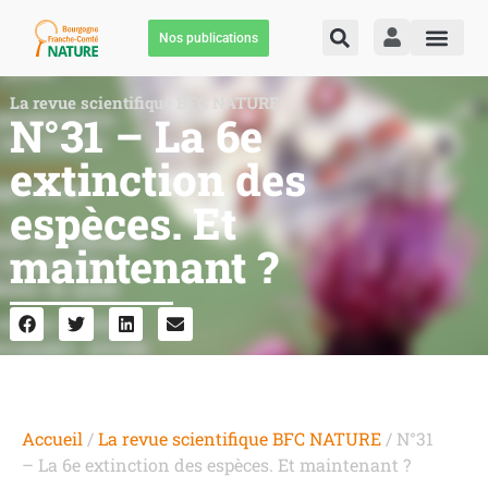
Nos publications
La revue scientifique BFC NATURE
N°31 – La 6e
extinction des
espèces. Et
maintenant ?
Accueil
/
La revue scientifique BFC NATURE
/ N°31
– La 6e extinction des espèces. Et maintenant ?