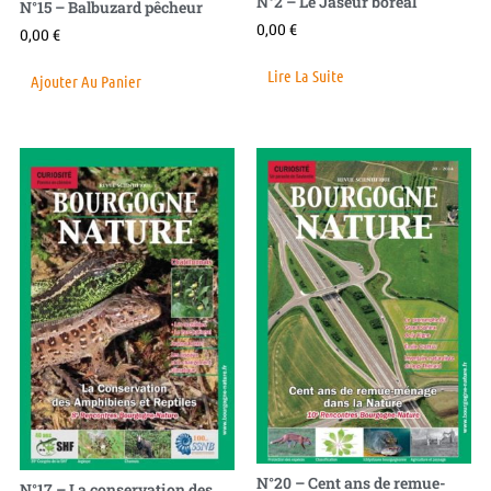
N°2 – Le Jaseur boréal
N°15 – Balbuzard pêcheur
0,00
€
0,00
€
Lire La Suite
Ajouter Au Panier
N°20 – Cent ans de remue-
N°17 – La conservation des