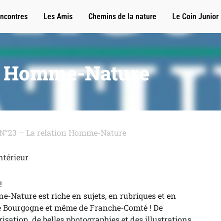
ncontres
Les Amis
Chemins de la nature
Le Coin Junior
on Homme-Nature
 N°23 – La relation Homme-Nature
ntérieur
!
ne-Nature est riche en sujets, en rubriques et en
é de Bourgogne et même de Franche-Comté ! De
isation, de belles photographies et des illustrations