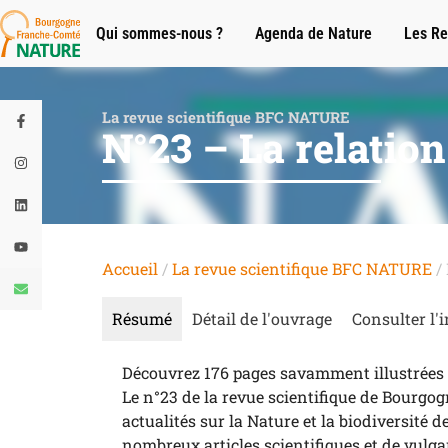
Qui sommes-nous ?
Agenda de Nature
Les Re
La revue scientifique BFC NATURE
N°23 – La relati
Accueil
/
La revue scientifique BFC NATURE
/
Résumé
Détail de l'ouvrage
Consulter l'i
Découvrez 176 pages savamment illustrées 
Le n°23 de la revue scientifique de Bourgog
actualités sur la Nature et la biodiversit
nombreux articles scientifiques et de vulgar