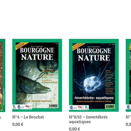
N°4 – Le Brochet
N°9/10 – Invertébrés
N°
s
aquatiques
0,00
€
0,
0,00
€