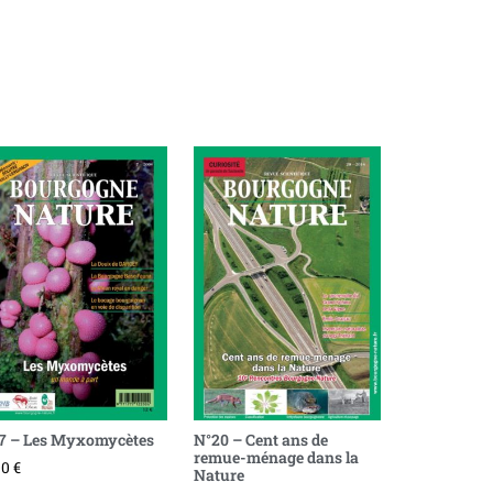
7 – Les Myxomycètes
N°20 – Cent ans de
remue-ménage dans la
00
€
Nature