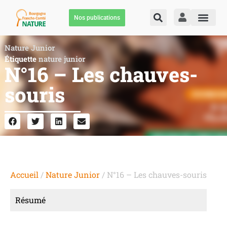
Nos publications
Nature Junior
Étiquette
nature junior
N°16 – Les chauves-
souris
Accueil
/
Nature Junior
/ N°16 – Les chauves-souris
Résumé