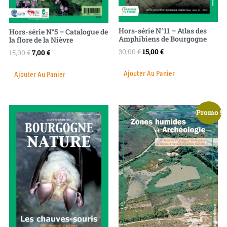
Hors-série N°11 – Atlas des
Hors-série N°5 – Catalogue de
Amphibiens de Bourgogne
la flore de la Nièvre
30,00
€
15,00
€
15,00
€
7,00
€
Ajouter Au Panier
Ajouter Au Panier
Promo !