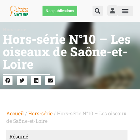
Nos publications
Hors-série
Hors-série N°10 – Les
oiseaux de Saône-et-
Loire
Accueil
/
Hors-série
/ Hors-série N°10 – Les oiseaux
de Saône-et-Loire
Résumé