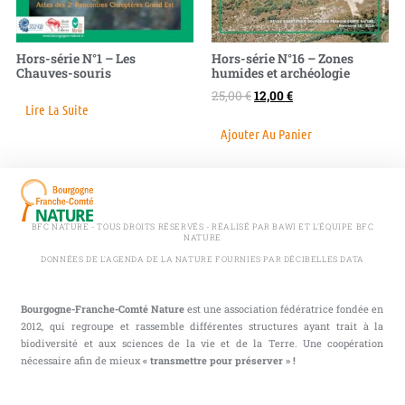
Hors-série N°1 – Les
Hors-série N°16 – Zones
Chauves-souris
humides et archéologie
25,00
€
12,00
€
Lire La Suite
Ajouter Au Panier
BFC NATURE - TOUS DROITS RÉSERVÉS - RÉALISÉ PAR BAWI ET L'ÉQUIPE BFC
NATURE
DONNÉES DE L'AGENDA DE LA NATURE FOURNIES PAR DÉCIBELLES DATA
Bourgogne-Franche-Comté Nature
est une association fédératrice fondée en
2012, qui regroupe et rassemble différentes structures ayant trait à la
biodiversité et aux sciences de la vie et de la Terre. Une coopération
nécessaire afin de mieux
« transmettre pour préserver » !