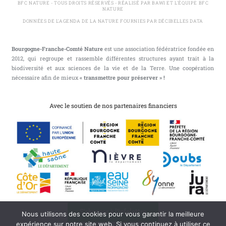
BFC NATURE - TOUS DROITS RÉSERVÉS - RÉALISÉ PAR BAWI ET L'ÉQUIPE BFC
NATURE
DONNÉES DE L'AGENDA DE LA NATURE FOURNIES PAR DÉCIBELLES DATA
Bourgogne-Franche-Comté Nature
est une association fédératrice fondée en
2012, qui regroupe et rassemble différentes structures ayant trait à la
biodiversité et aux sciences de la vie et de la Terre. Une coopération
nécessaire afin de mieux
« transmettre pour préserver » !
Avec le soutien de nos partenaires financiers
S'abonner à l'infolettre
Nous utilisons des cookies pour vous garantir la meilleure
expérience sur notre site web. Si vous continuez à utiliser ce