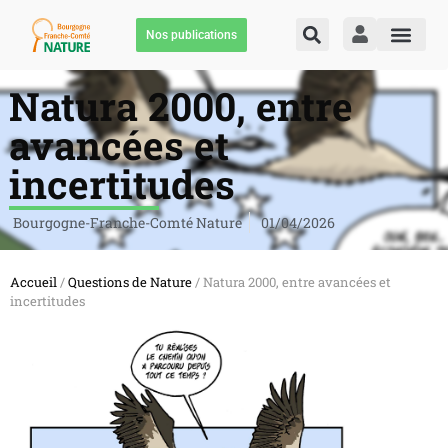
Nos publications
Natura 2000, entre
avancées et
incertitudes
Bourgogne-Franche-Comté Nature
01/04/2026
Accueil
/
Questions de Nature
/ Natura 2000, entre avancées et
incertitudes