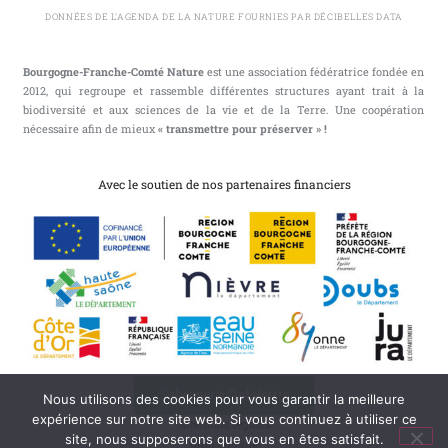
DONNÉES DE L'AGENDA DE LA NATURE FOURNIES PAR DÉCIBELLES DATA
Bourgogne-Franche-Comté Nature
est une association fédératrice fondée en
2012, qui regroupe et rassemble différentes structures ayant trait à la
biodiversité et aux sciences de la vie et de la Terre. Une coopération
nécessaire afin de mieux
« transmettre pour préserver » !
Avec le soutien de nos partenaires financiers
S'abonner à l'infolettre
Nous utilisons des cookies pour vous garantir la meilleure
expérience sur notre site web. Si vous continuez à utiliser ce
Mentions légales
site, nous supposerons que vous en êtes satisfait.
Mon compte