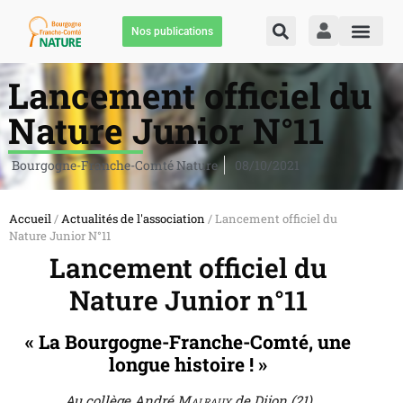
Nos publications
Lancement officiel du
Nature Junior N°11
Bourgogne-Franche-Comté Nature
08/10/2021
Accueil
/
Actualités de l'association
/ Lancement officiel du
Nature Junior N°11
Lancement officiel du
Nature Junior n°11
« La Bourgogne-Franche-Comté, une
longue histoire ! »
Au collège André
Malraux
de Dijon (21)