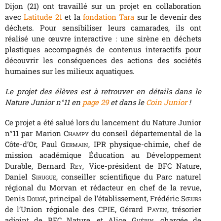
Dijon (21) ont travaillé sur un projet en collaboration
avec
Latitude 21
et la
fondation Tara
sur le devenir des
déchets. Pour sensibiliser leurs camarades, ils ont
réalisé une œuvre interactive : une sirène en déchets
plastiques accompagnés de contenus interactifs pour
découvrir les conséquences des actions des sociétés
humaines sur les milieux aquatiques.
Le projet des élèves est à retrouver en détails dans le
Nature Junior n°11 en
page 29
et dans le
Coin Junior
!
Ce projet a été salué lors du lancement du Nature Junior
n°11 par Marion
Champy
du conseil départemental de la
Côte-d’Or, Paul
Germain
, IPR physique-chimie, chef de
mission académique Éducation au Développement
Durable, Bernard
Rey
, Vice-président de BFC Nature,
Daniel
Sirugue,
conseiller scientifique du Parc naturel
régional du Morvan et rédacteur en chef de la revue,
Denis
Dougé
, principal de l’établissement, Frédéric
Sœurs
de l’Union régionale des CPIE, Gérard
Payen
, trésorier
adjoint de BFC Nature, et Alice
Guérin
, chargée de