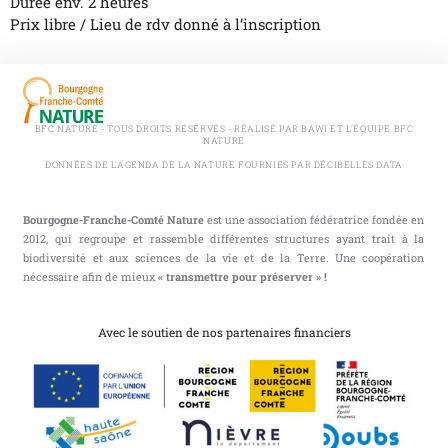
Durée env. 2 heures
Prix libre / Lieu de rdv donné à l’inscription
BFC NATURE - TOUS DROITS RÉSERVÉS - RÉALISÉ PAR BAWI ET L'ÉQUIPE BFC
NATURE
DONNÉES DE L'AGENDA DE LA NATURE FOURNIES PAR DÉCIBELLES DATA
Bourgogne-Franche-Comté Nature
est une association fédératrice fondée en
2012, qui regroupe et rassemble différentes structures ayant trait à la
biodiversité et aux sciences de la vie et de la Terre. Une coopération
nécessaire afin de mieux
« transmettre pour préserver » !
Avec le soutien de nos partenaires financiers