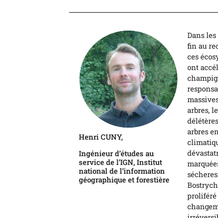
Dans les 
fin au r
ces écos
ont accé
champign
responsab
massives
arbres, 
délétère
arbres e
Henri CUNY,
climatiq
dévastat
Ingénieur d’études au
service de l’IGN, Institut
marquées 
national de l’information
sécheress
géographique et forestière
Bostrych
proliféré
changeme
irréversi