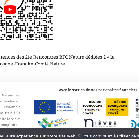
rences des 21e Rencontres BFC Nature dédiées à « la
urgogne-Franche-Comté Nature.
Avec le soutien de nos partenaires financiers
 Nature
est
ce fondée en
 rassemble
nt trait à la
 de la vie et
opération
 transmettre
eilleure expérience sur notre site web. Si vous continuez à utiliser ce