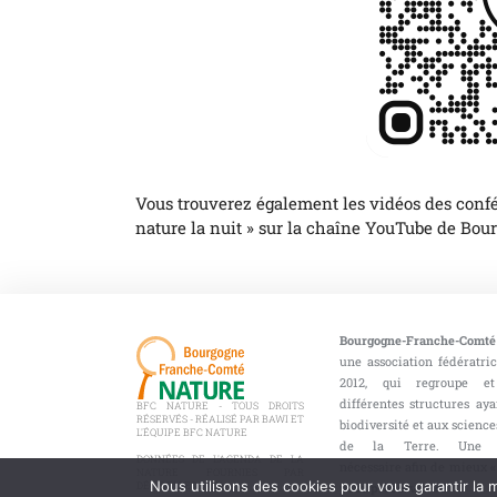
Vous trouverez également les vidéos des confé
nature la nuit » sur la chaîne YouTube de Bo
Bourgogne-Franche-Comté
une association fédératri
2012, qui regroupe et
différentes structures aya
BFC NATURE - TOUS DROITS
RÉSERVÉS - RÉALISÉ PAR BAWI ET
biodiversité et aux sciences
L'ÉQUIPE BFC NATURE
de la Terre. Une co
DONNÉES DE L'AGENDA DE LA
nécessaire afin de mieux
«
NATURE FOURNIES PAR
Nous utilisons des cookies pour vous garantir la m
DÉCIBELLES DATA
pour préserver » !