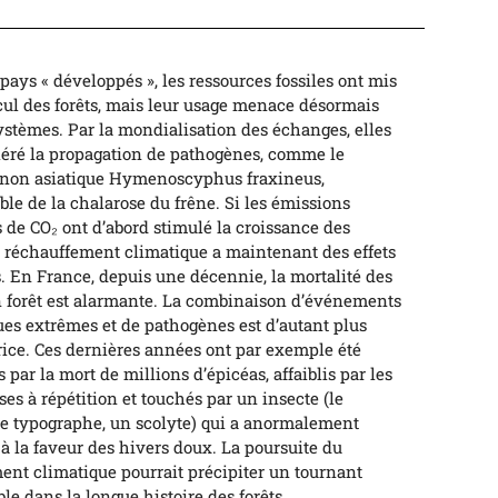
pays « développés », les ressources fossiles ont mis
ecul des forêts, mais leur usage menace désormais
ystèmes. Par la mondialisation des échanges, elles
léré la propagation de pathogènes, comme le
on asiatique Hymenoscyphus fraxineus,
le de la chalarose du frêne. Si les émissions
 de CO₂ ont d’abord stimulé la croissance des
le réchauffement climatique a maintenant des effets
s. En France, depuis une décennie, la mortalité des
n forêt est alarmante. La combinaison d’événements
ues extrêmes et de pathogènes est d’autant plus
rice. Ces dernières années ont par exemple été
par la mort de millions d’épicéas, affaiblis par les
es à répétition et touchés par un insecte (le
e typographe, un scolyte) qui a anormalement
 à la faveur des hivers doux. La poursuite du
nt climatique pourrait précipiter un tournant
ble dans la longue histoire des forêts.