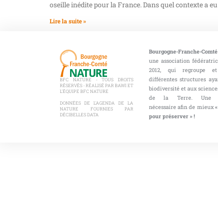
oseille inédite pour la France. Dans quel contexte a eu
Lire la suite »
Bourgogne-Franche-Comté
une association fédératri
2012, qui regroupe et
différentes structures aya
BFC NATURE - TOUS DROITS
RÉSERVÉS - RÉALISÉ PAR BAWI ET
biodiversité et aux sciences
L'ÉQUIPE BFC NATURE
de la Terre. Une co
DONNÉES DE L'AGENDA DE LA
nécessaire afin de mieux
«
NATURE FOURNIES PAR
DÉCIBELLES DATA
pour préserver » !