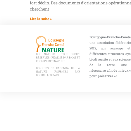
fort déclin. Des documents d’orientations opérationne
cherchent
Lire la suite »
Bourgogne-Franche-Comté
une association fédératri
2012, qui regroupe et
différentes structures aya
BFC NATURE - TOUS DROITS
RÉSERVÉS - RÉALISÉ PAR BAWI ET
biodiversité et aux sciences
L'ÉQUIPE BFC NATURE
de la Terre. Une co
DONNÉES DE L'AGENDA DE LA
nécessaire afin de mieux
«
NATURE FOURNIES PAR
DÉCIBELLES DATA
pour préserver » !