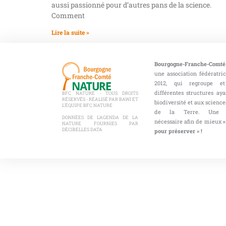
aussi passionné pour d’autres pans de la science.
Comment
Lire la suite »
Bourgogne-Franche-Comté
une association fédératri
2012, qui regroupe et
différentes structures aya
BFC NATURE - TOUS DROITS
RÉSERVÉS - RÉALISÉ PAR BAWI ET
biodiversité et aux sciences
L'ÉQUIPE BFC NATURE
de la Terre. Une co
DONNÉES DE L'AGENDA DE LA
nécessaire afin de mieux
«
NATURE FOURNIES PAR
DÉCIBELLES DATA
pour préserver » !