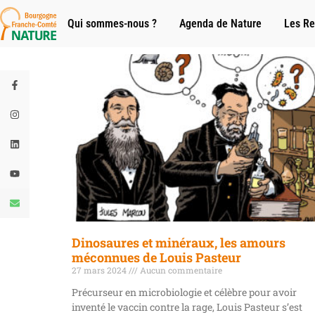
Qui sommes-nous ?
Agenda de Nature
Les Re
Dinosaures et minéraux, les amours
méconnues de Louis Pasteur
27 mars 2024
Aucun commentaire
Précurseur en microbiologie et célèbre pour avoir
inventé le vaccin contre la rage, Louis Pasteur s’est