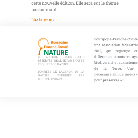
cette nouvelle édition. Elle sera sur le thème
passionnant
Lire la suite »
Bourgogne-Franche-Comté
une association fédératri
2012, qui regroupe et
différentes structures aya
BFC NATURE - TOUS DROITS
RÉSERVÉS - RÉALISÉ PAR BAWI ET
biodiversité et aux sciences
L'ÉQUIPE BFC NATURE
de la Terre. Une co
DONNÉES DE L'AGENDA DE LA
nécessaire afin de mieux
«
NATURE FOURNIES PAR
DÉCIBELLES DATA
pour préserver » !