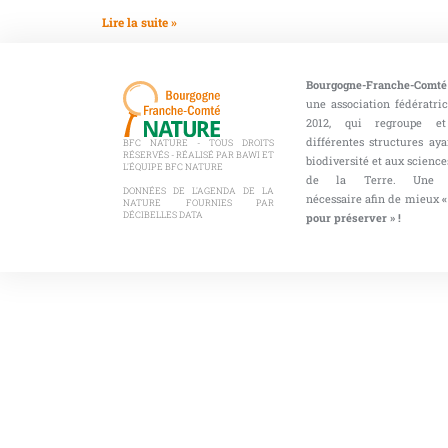
Lire la suite »
Bourgogne-Franche-Comté
une association fédératri
2012, qui regroupe et
différentes structures aya
BFC NATURE - TOUS DROITS
RÉSERVÉS - RÉALISÉ PAR BAWI ET
biodiversité et aux sciences
L'ÉQUIPE BFC NATURE
de la Terre. Une co
DONNÉES DE L'AGENDA DE LA
nécessaire afin de mieux
«
NATURE FOURNIES PAR
DÉCIBELLES DATA
pour préserver » !