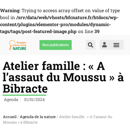
Warning
: Trying to access array offset on value of type
bool in
/srv/data/web/vhosts/bfcnature.fr/htdocs/wp-
content/plugins/elementor-pro/modules/dynamic-
tags/tags/post-featured-image.php
on line
39
Nos publications
Atelier famille : « A
l’assaut du Moussu » à
Bibracte
Agenda
31/01/2024
Accueil
/
Agenda de la nature
/ Atelier famille : « A l’assaut du
Moussu » à Bibracte