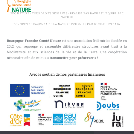
BFC NATURE - TOUS DROITS RÉSERVÉS - RÉALISÉ PAR BAWI ET L'ÉQUIPE BFC
NATURE
DONNÉES DE L'AGENDA DE LA NATURE FOURNIES PAR DÉCIBELLES DATA
Bourgogne-Franche-Comté Nature
est une association fédératrice fondée en
2012, qui regroupe et rassemble différentes structures ayant trait à la
biodiversité et aux sciences de la vie et de la Terre. Une coopération
nécessaire afin de mieux
« transmettre pour préserver » !
Avec le soutien de nos partenaires financiers