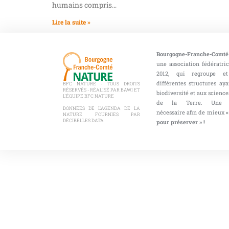
humains compris…
Lire la suite »
Bourgogne-Franche-Comté
une association fédératri
2012, qui regroupe et
différentes structures aya
BFC NATURE - TOUS DROITS
RÉSERVÉS - RÉALISÉ PAR BAWI ET
biodiversité et aux sciences
L'ÉQUIPE BFC NATURE
de la Terre. Une co
DONNÉES DE L'AGENDA DE LA
nécessaire afin de mieux
«
NATURE FOURNIES PAR
DÉCIBELLES DATA
pour préserver » !